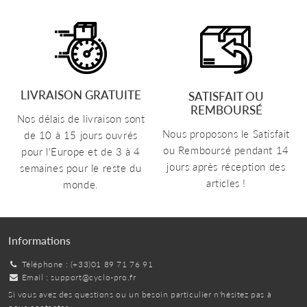
LIVRAISON GRATUITE
SATISFAIT OU
REMBOURSÉ
Nos délais de livraison sont
Nous proposons le Satisfait
de 10 à 15 jours ouvrés
ou Remboursé pendant 14
pour l'Europe et de 3 à 4
jours après réception des
semaines pour le reste du
articles !
monde.
Informations
Téléphone : (+33)01 89 71 76 91
Email :
support@cyclo-pro.fr
Si vous avez des questions ou un besoin particulier n'hésitez pas à