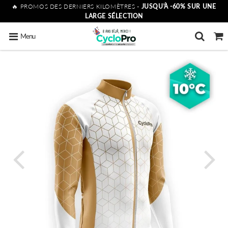
🔥 PROMOS DES DERNIERS KILOMÈTRES -
JUSQU'À -60% SUR UNE
LARGE SÉLECTION
Menu