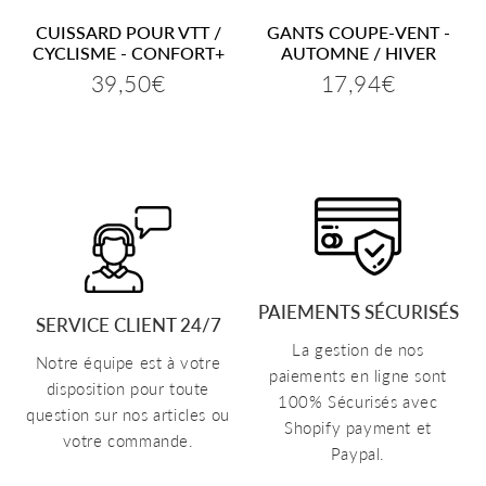
CUISSARD POUR VTT /
GANTS COUPE-VENT -
CYCLISME - CONFORT+
AUTOMNE / HIVER
39,50€
17,94€
Prix
39,50€
Prix
17,94€
réduit
réduit
€
PAIEMENTS SÉCURISÉS
SERVICE CLIENT 24/7
La gestion de nos
Notre équipe est à votre
paiements en ligne sont
disposition pour toute
100% Sécurisés avec
question sur nos articles ou
Shopify payment et
votre commande.
Paypal.