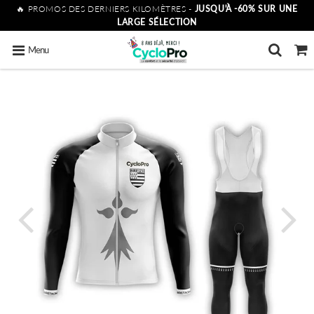
🔥 PROMOS DES DERNIERS KILOMÈTRES -
JUSQU'À -60% SUR UNE
LARGE SÉLECTION
Menu