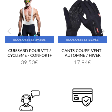
ECONOMISEZ
39,50€
ECONOMISEZ
11,96€
CUISSARD POUR VTT /
GANTS COUPE-VENT -
CYCLISME - CONFORT+
AUTOMNE / HIVER
39,50€
17,94€
Prix
39,50€
Prix
17,94€
réduit
réduit