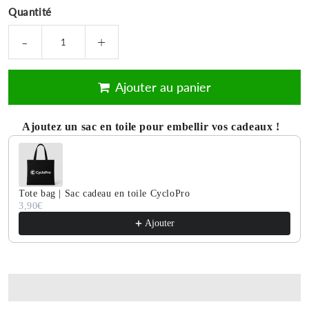
Quantité
-
+
Ajouter au panier
Ajoutez un sac en toile pour embellir vos cadeaux !
Use the Previous and Next buttons to navigate through product 
Tote bag | Sac cadeau en toile CycloPro
3,90€
Ajouter