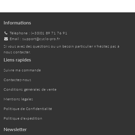
Informations
Téléphone : (+33)01 89 71 76 91
Email :
support@cyclo-pro.fr
Si vous avez des questions ou un besoin particulier n'hésitez pas à
nous contacter.
Liens rapides
Suivre ma commande
Contactez-nous
Conditions générales de vente
Mentions légales
Politique de Confidentialité
Politique d'expédition
Newsletter