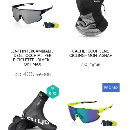
LENTI INTERCAMBIABILI
CACHE -COUP 3EN1
DEGLI OCCHIALI PER
CICLING - MONTAGNA+
BICICLETTE - BLACK -
49,00€
OPTIMAX
Prezzo
49,00€
regolare
35,40€
59,00€
Prezzo
59,00€
Prezzo
35,40€
regolare
ridotto
PROMO