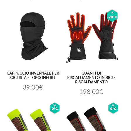
regolare
regolare
ridotto
CAPPUCCIO INVERNALE PER
GUANTI DI
CICLISTA - TOPCONFORT
RISCALDAMENTO IN BICI -
RISCALDAMENTO
39,00€
Prezzo
39,00€
198,00€
Prezzo
198,00€
regolare
regolare