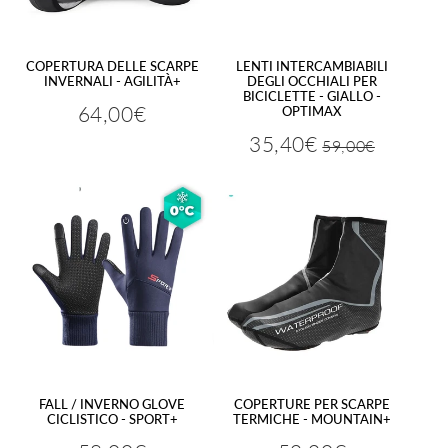
COPERTURA DELLE SCARPE
LENTI INTERCAMBIABILI
INVERNALI - AGILITÀ+
DEGLI OCCHIALI PER
BICICLETTE - GIALLO -
64,00€
OPTIMAX
Prezzo
64,00€
regolare
35,40€
59,00€
Prezzo
59,00€
Prezzo
35,40€
regolare
ridotto
FALL / INVERNO GLOVE
COPERTURE PER SCARPE
CICLISTICO - SPORT+
TERMICHE - MOUNTAIN+