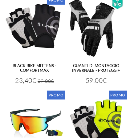
PROMO
BLACK BIKE MITTENS -
GUANTI DI MONTAGGIO
COMFORTMAX
INVERNALE - PROTEGGI+
23,40€
59,00€
39,00€
Prezzo
39,00€
Prezzo
23,40€
Prezzo
59,00€
regolare
ridotto
regolare
PROMO
PROMO