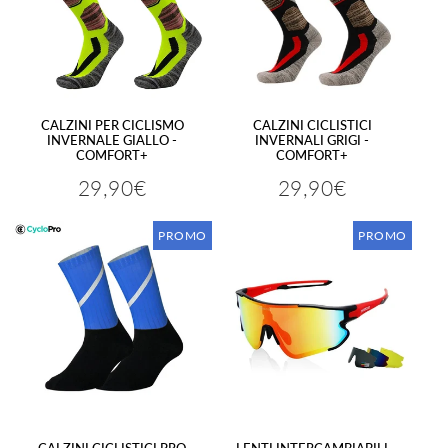
CALZINI PER CICLISMO
CALZINI CICLISTICI
INVERNALE GIALLO -
INVERNALI GRIGI -
COMFORT+
COMFORT+
29,90€
29,90€
Prezzo
29,90€
Prezzo
29,90€
regolare
regolare
PROMO
PROMO
CALZINI CICLISTICI PRO
LENTI INTERCAMBIABILI