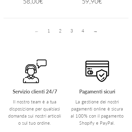
58,00€
59,90€
Prezzo
58,00€
Prezzo
59,90€
regolare
regolare
←
1
2
3
4
→
Servizio clienti 24/7
Pagamenti sicuri
Il nostro team è a tua
La gestione dei nostri
disposizione per qualsiasi
pagamenti online è sicura
domanda sui nostri articoli
al 100% con il pagamento
o sul tuo ordine.
Shopify e PayPal.