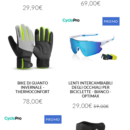
69,00€
Prezzo
69,00€
29,90€
Prezzo
29,90€
regolare
regolare
PROMO
BIKE DI GUANTO
LENTI INTERCAMBIABILI
INVERNALE -
DEGLI OCCHIALI PER
THERMOCONFORT
BICICLETTE - BIANCO -
OPTIMAX
78,00€
Prezzo
78,00€
29,00€
59,00€
Prezzo
59,00€
Prezzo
29,00€
regolare
regolare
ridotto
PROMO