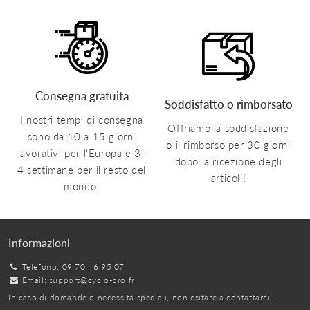
Consegna gratuita
Soddisfatto o rimborsato
I nostri tempi di consegna
Offriamo la soddisfazione
sono da 10 a 15 giorni
o il rimborso per 30 giorni
lavorativi per l'Europa e 3-
dopo la ricezione degli
4 settimane per il resto del
articoli!
mondo.
Informazioni
Telefono: 09 70 46 95 07
Email:
support@cyclo-pro.fr
In caso di domande o necessità speciali, non esitare a contattarci.