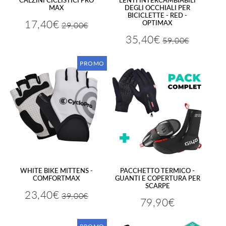
MAX
DEGLI OCCHIALI PER
BICICLETTE - RED -
17,40€
OPTIMAX
29,00€
Prezzo
29,00€
Prezzo
17,40€
regolare
ridotto
35,40€
59,00€
Prezzo
59,00€
Prezzo
35,40€
regolare
ridotto
PROMO
WHITE BIKE MITTENS -
PACCHETTO TERMICO -
COMFORTMAX
GUANTI E COPERTURA PER
SCARPE
23,40€
39,00€
Prezzo
39,00€
Prezzo
23,40€
79,90€
Prezzo
79,90€
regolare
ridotto
regolare