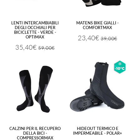
LENTI INTERCAMBIABILI
MATENS BIKE GIALLI -
DEGLI OCCHIALI PER
COMFORTMAX
BICICLETTE - VERDE -
23,40€
OPTIMAX
39,00€
Prezzo
39,00€
Prezzo
23,40€
regolare
ridotto
35,40€
59,00€
Prezzo
59,00€
Prezzo
35,40€
regolare
ridotto
CALZINI PER IL RECUPERO
HIDEOUT TERMICO E
DELLA BICI -
IMPERMEABILE - POLAR+
COMPRESSORMAX