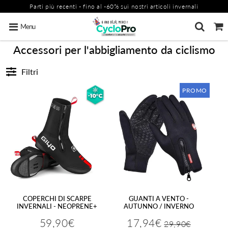
Parti più recenti - fino al -60% sui nostri articoli invernali
Menu
Accessori per l'abbigliamento da ciclismo
Filtri
PROMO
COPERCHI DI SCARPE
GUANTI A VENTO -
INVERNALI - NEOPRENE+
AUTUNNO / INVERNO
59,90€
17,94€
29,90€
Prezzo
29,90€
Prezzo
59,90€
Prezzo
17,94€