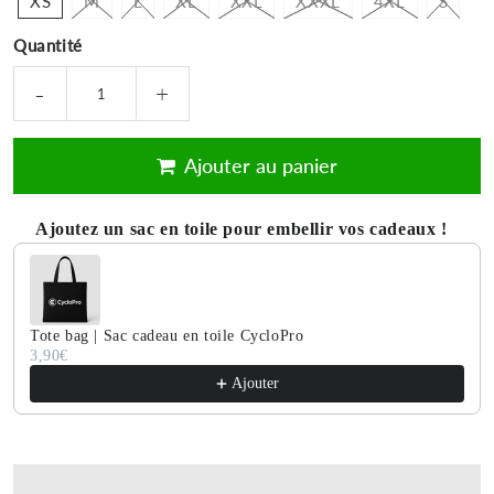
XS
M
L
XL
XXL
XXXL
4XL
S
Quantité
-
+
Ajouter au panier
Ajoutez un sac en toile pour embellir vos cadeaux !
Use the Previous and Next buttons to navigate through product 
Tote bag | Sac cadeau en toile CycloPro
3,90€
Ajouter