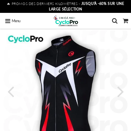
🔥 PROMOS DES DERNIERS KILOMÈTRES -
JUSQU'À -60% SUR UNE
LARGE SÉLECTION
Menu