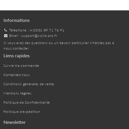
Informations
Téléphone : (+33)01 89 71 76 91
Email :
support@cyclo-pro.fr
Si vous avez des questions ou un besoin particulier n'hésitez pas à
nous contacter.
Liens rapides
Suivre ma commande
Contactez-nous
Conditions générales de vente
Mentions légales
Politique de Confidentialité
Politique d'expédition
Newsletter