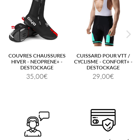
COUVRES CHAUSSURES
CUISSARD POUR VTT /
HIVER - NEOPRENE+ -
CYCLISME - CONFORT+ -
DESTOCKAGE
DESTOCKAGE
35,00€
29,00€
Prix
35,00€
Prix
29,00€
régulier
régulier